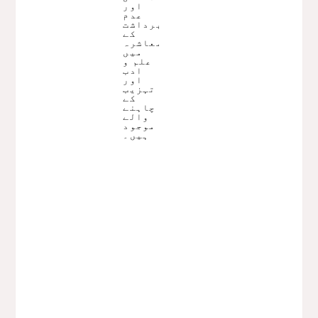
اور
عدم
برداشت
کے
معاشرہ
میں
علم و
ادب
اور
تہزیب
کے
چاہنے
والے
موجود
ہیں۔