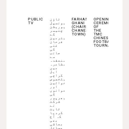
PUBLIC
ٹاؤن
FARHAN
OPENING
TV
میونسپل
GHANI
CEREMONY
کارپوریشن
(CHAIRMAN
OF
چنیسر
CHANESAR
THE
کے
TOWN)
TMC
چیئرمین
CHINESAR
فرحان
FOOTBALL
غنی
TOURNAMENT
کی
جانب
سے
منعقدہ
مشاعرہ
میں
اہل
کراچی
بلخصوص
خواتین
اور
نوجوانوں
کی
بھرپور
شرکت
نے
ثابت
کردیا
کہ آج
بھی
معاشی
مسائل