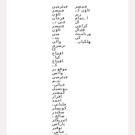
چنیسر
چیئرمین
ٹاؤن کے
چنیسر
زیر
ٹاؤن
اہتمام
فرحان
ال
غنی نے
کراچی
چنیسر
فٹبال
ٹاؤن
ٹورنامنٹ
میں
کی
بننے
جھلکیاں۔
والی
نرسری
کا
افتتاح
کیا۔
افتتاح
کے
موقع پر
وائس
چیئرمین
ندیم
خیالی،
میونسپل
کمشنر
اقرار
احمد
جلبانی،
کونسلر
سکندر
صالح ،
ڈائیریکٹر
پارکس
توقیر
عباس،