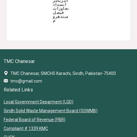
ڈائیریکٹر
انسداد
تجاوزات
فیصل
میندھرو
م
TMC Chanesar
TMC Chanesar, SMCHS Karachi, Sindh, Pakistan-75400
tmc@gmail.com
Related Links
Local Government Deparment (LGD)
Sindh Solid Waste Management Board (SSWMB)
Federal Board of Revenue (FBR)
Complaint # 1339 KMC